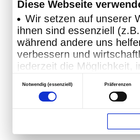
Diese Webseite verwend
Wir setzen auf unserer 
ihnen sind essenziell (z.B.
während andere uns helfe
verbessern und wirtschaft
jederzeit die Möglichkeit,
Einstellungen zu ändern un
Einwilligungsauswahl
Notwendig (essenziell)
Präferenzen
widerrufen. Nähere Hinwei
Datenschutzerklärung
Wenn Sie unter 16 Jahre
zu freiwilligen Diensten 
Erziehungsberechtigten um